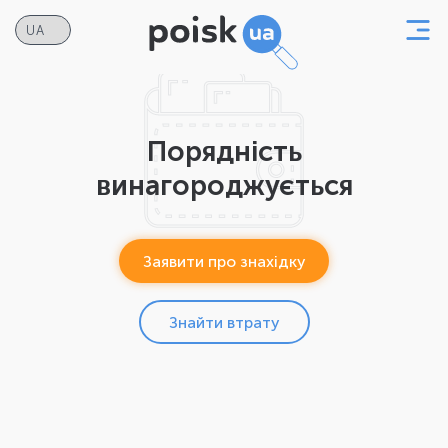
Порядність
винагороджується
Заявити про знахідку
Знайти втрату