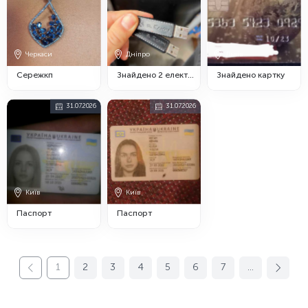
Черкаси
Дніпро
Львів
Сережкп
Знайдено 2 електронні ключі
Знайдено картку
31.07.2026
31.07.2026
Київ
Київ
Паспорт
Паспорт
1
2
3
4
5
6
7
...