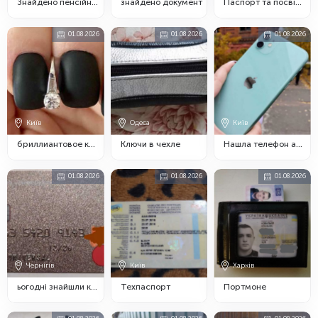
Знайдено пенсійне посвідчення
знайдено документ
Паспорт та посвідчення водія Кушвідов Андрій Олександрович
01.08.2026
01.08.2026
01.08.2026
Київ
Одеса
Київ
бриллиантовое кольцо
Ключи в чехле
Нашла телефон айфон 11
01.08.2026
01.08.2026
01.08.2026
Чернігів
Київ
Харків
ьогодні знайшли картку в районі ремзавод
Техпаспорт
Портмоне