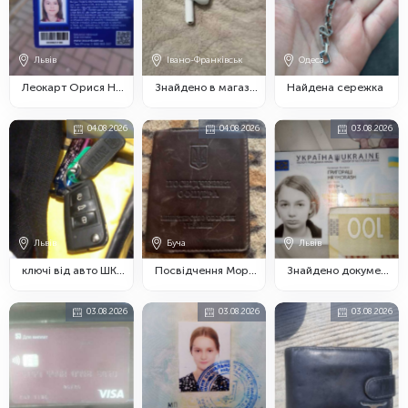
Львів
Івано-Франківськ
Одеса
Леокарт Орися Наумова
Знайдено в магазині
Найдена сережка
04.08.2026
04.08.2026
03.08.2026
Львів
Буча
Львів
ключі від авто ШКОДА
Посвідчення Морозюк Едуард Пртурович
Знайдено документи
03.08.2026
03.08.2026
03.08.2026