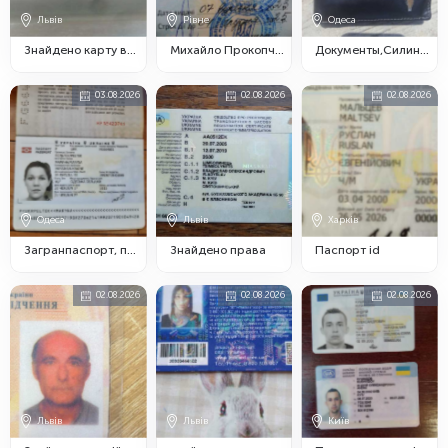
Львів
Рівне
Одеса
Знайдено карту виконавча служба
Михайло Прокопчук · 3 ч. · Знайдено посвідчення
Документы,Силин А В.
03.08.2026
02.08.2026
02.08.2026
Одеса
Львів
Харків
Загранпаспорт, пенсионное уд.
Знайдено права
Паспорт id
02.08.2026
02.08.2026
02.08.2026
Львів
Львів
Київ