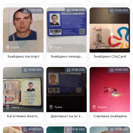
05.08.2026
05.08.2026
05.08.2026
Львів
Львів
Львів
Знайдено паспорт
Знайдено леокарт в ТЦ Роксолана
Знайдено CityCard
05.08.2026
05.08.2026
04.08.2026
Одеса
Львів
Харків
Багатенько Анатолій
Демократ на імʼя Наталія Козак
Сережка знайдена
04.08.2026
04.08.2026
04.08.2026