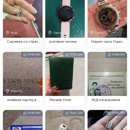
Київ
Одеса
Одеса
Сережка со стразами
розовые часики
Нашел часы Одесса
04.08.2026
04.08.2026
04.08.2026
Чернігів
Львів
Дніпро
знайшли картку в районі ремзавод
Леськів Олег
УБД посвідчення
04.08.2026
04.08.2026
04.08.2026