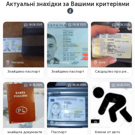
Актуальні знахідки за Вашими критеріями
06.08.2026
06.08.2026
06.08.2026
Ужгород
Житомир
Київ
Знайдено паспорт
Знайдено паспорт
Свідоцтво про реєстрацію транспортного засобу
06.08.2026
06.08.2026
06.08.2026
Житомир
Дніпро
Одеса
знайшла документи
Паспорт
Ключи от авто