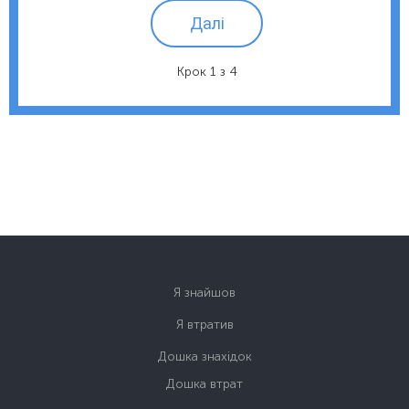
Далі
Крок 1 з 4
Я знайшов
Я втратив
Дошка знахідок
Дошка втрат