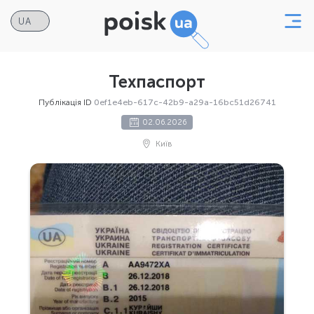
Техпаспорт
Публікація ID
0ef1e4eb-617c-42b9-a29a-16bc51d26741
02.06.2026
Київ