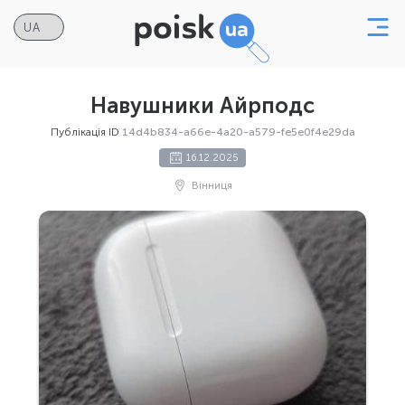
Навушники Айрподс
Публікація ID
14d4b834-a66e-4a20-a579-fe5e0f4e29da
16.12.2025
Вінниця