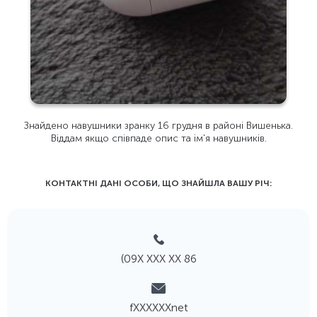
Знайдено навушники зранку 16 грудня в районі Вишенька.
Віддам якщо співпаде опис та ім'я навушників.
КОНТАКТНІ ДАНІ ОСОБИ, ЩО ЗНАЙШЛА ВАШУ РIЧ:
(09Х ХХХ ХХ 86
fХХХХХХnet