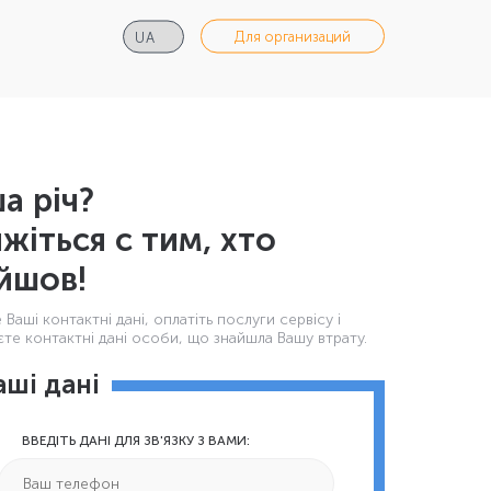
Для организаций
а річ?
яжіться с тим, хто
йшов!
Ваші контактнi дані, оплатіть послуги сервісу і
те контактні дані особи, що знайшла Вашу втрату.
аші дані
ВВЕДІТЬ ДАНІ ДЛЯ ЗВ'ЯЗКУ З ВАМИ: