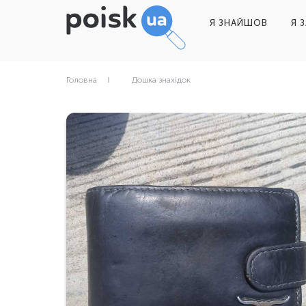
Я ЗНАЙШОВ
Я 
Головна
Дошка знахідок