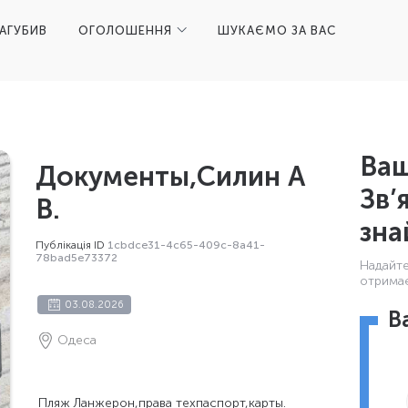
ЗАГУБИВ
ОГОЛОШЕННЯ
ШУКАЄМО ЗА ВАС
Ваш
Документы,Силин А
Зв’
В.
зна
Публікація ID
1cbdce31-4c65-409c-8a41-
78bad5e73372
Надайте 
отримає
03.08.2026
В
Одеса
Пляж Ланжерон,права техпаспорт,карты.