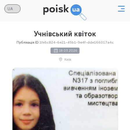
Учнівський квіток
Публікація ID
1fe5c824-6e21-45b1-9e4f-dde166017a4c
18.03.2026
Київ