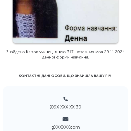
Знайдено Квіток учиниці ліцею 317 іноземних мов 29.11.2024
денної форми навчання.
КОНТАКТНІ ДАНІ ОСОБИ, ЩО ЗНАЙШЛА ВАШУ РIЧ:
(09Х ХХХ ХХ 30
gХХХХХХcom