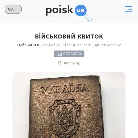
військовий квиток
Публікація ID
28349a67-21ce-42ea-a1b9-4b2ef24c7852
07.07.2026
Житомир