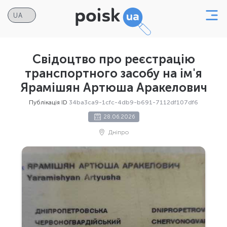
Свідоцтво про реєстрацію
транспортного засобу на ім'я
Ярамішян Артюша Аракелович
Публікація ID
34ba3ca9-1cfc-4db9-b691-7112df107df6
28.06.2026
Дніпро