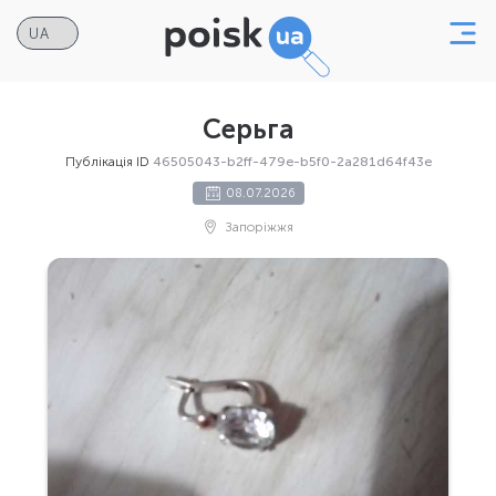
Серьга
Публікація ID
46505043-b2ff-479e-b5f0-2a281d64f43e
08.07.2026
Запоріжжя