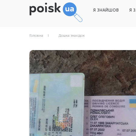
Я ЗНАЙШОВ
Я 
Головна
Дошка знахідок