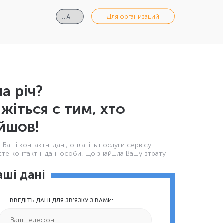
Для организаций
а річ?
яжіться с тим, хто
йшов!
Ваші контактнi дані, оплатіть послуги сервісу і
те контактні дані особи, що знайшла Вашу втрату.
аші дані
ВВЕДІТЬ ДАНІ ДЛЯ ЗВ'ЯЗКУ З ВАМИ: