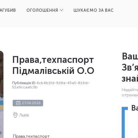
ЗАГУБИВ
ОГОЛОШЕННЯ
ШУКАЄМО ЗА ВАС
Ваш
Права,техпаспорт
Зв’
Підмалівській О.О
зна
Публікація ID
4cb4b1fd-928a-45a5-816d-
51a9ccaafc3b
Надайте 
отримає
27.06.2026
В
Львів
Права,техпаспорт