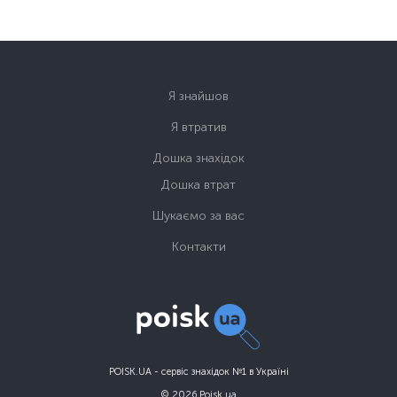
Я знайшов
Я втратив
Дошка знахідок
Дошка втрат
Шукаємо за вас
Контакти
POISK.UA - сервіс знахідок №1 в Україні
© 2026 Poisk.ua