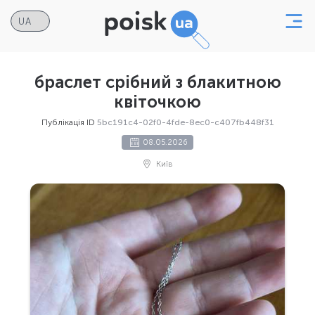
браслет срібний з блакитною
квіточкою
Публікація ID
5bc191c4-02f0-4fde-8ec0-c407fb448f31
08.05.2026
Київ