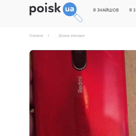
Я ЗНАЙШОВ
Я 
Головна
Дошка знахідок