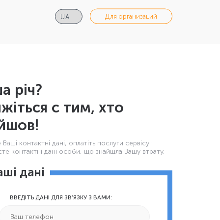
Для организаций
а річ?
яжіться с тим, хто
йшов!
Ваші контактнi дані, оплатіть послуги сервісу і
те контактні дані особи, що знайшла Вашу втрату.
аші дані
ВВЕДІТЬ ДАНІ ДЛЯ ЗВ'ЯЗКУ З ВАМИ: