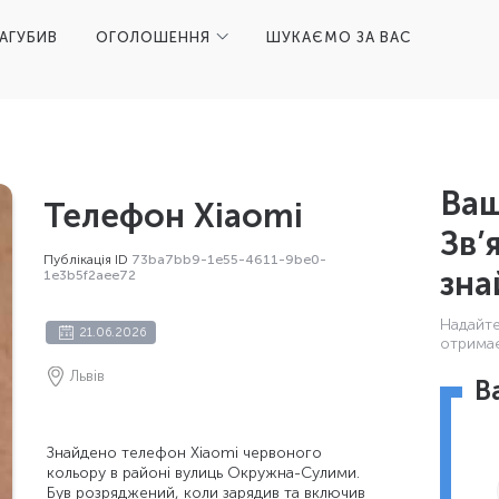
ЗАГУБИВ
ОГОЛОШЕННЯ
ШУКАЄМО ЗА ВАС
Ваш
Телефон Xiaomi
Зв’
Публікація ID
73ba7bb9-1e55-4611-9be0-
зна
1e3b5f2aee72
Надайте 
21.06.2026
отримає
Львів
В
Знайдено телефон Xiaomi червоного
кольору в районі вулиць Окружна-Сулими.
Був розряджений, коли зарядив та включив