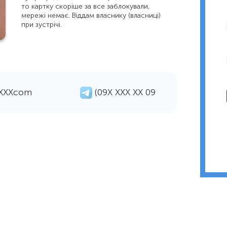
то картку скоріше за все заблокували,
мережі немає. Віддам власнику (власниці)
при зустрічі.
ХХХХcom
(09Х ХХХ ХХ 09