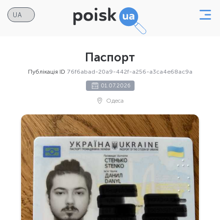
Паспорт
Публікація ID
76f6abad-20a9-442f-a256-a3ca4e68ac9a
01.07.2026
Одеса