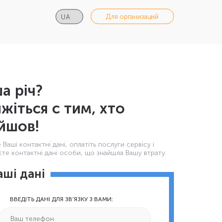
Для организаций
а річ?
яжіться с тим, хто
йшов!
Ваші контактнi дані, оплатіть послуги сервісу і
те контактні дані особи, що знайшла Вашу втрату.
аші дані
ВВЕДІТЬ ДАНІ ДЛЯ ЗВ'ЯЗКУ З ВАМИ: