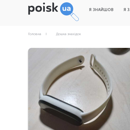
Я ЗНАЙШОВ
Я 
Головна
Дошка знахідок