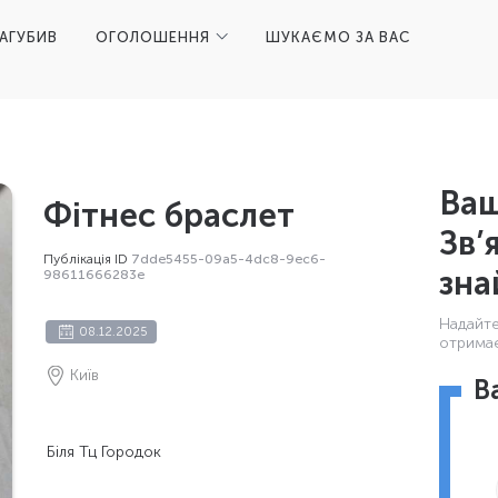
ЗАГУБИВ
ОГОЛОШЕННЯ
ШУКАЄМО ЗА ВАС
Ваш
Фітнес браслет
Зв’
Публікація ID
7dde5455-09a5-4dc8-9ec6-
зна
98611666283e
Надайте 
08.12.2025
отримає
Київ
В
Біля Тц Городок