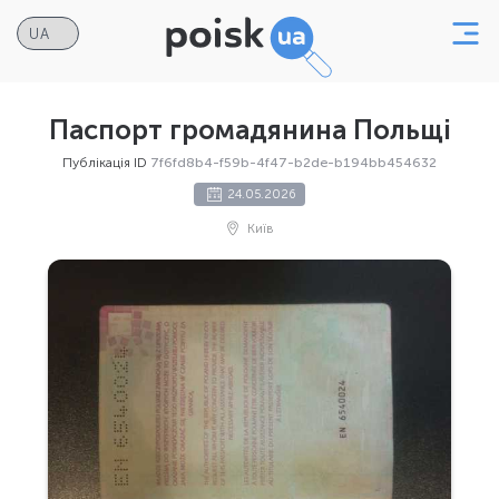
Паспорт громадянина Польщі
Публікація ID
7f6fd8b4-f59b-4f47-b2de-b194bb454632
24.05.2026
Київ