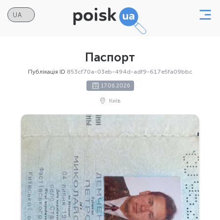
Паспорт
Публікація ID
853cf70a-03eb-494d-adf9-617e5fa09bbc
17.06.2026
Київ