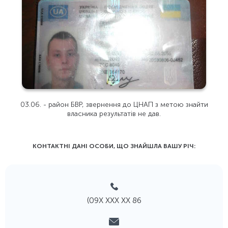
03.06. - район БВР, звернення до ЦНАП з метою знайти
власника результатів не дав.
КОНТАКТНІ ДАНІ ОСОБИ, ЩО ЗНАЙШЛА ВАШУ РIЧ:
(09Х ХХХ ХХ 86