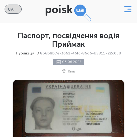
Паспорт, посвідчення водія
Приймак
Публікація ID
8b6b8b7e-3662-46fc-86d6-b5811722c058
03.06.2026
Київ