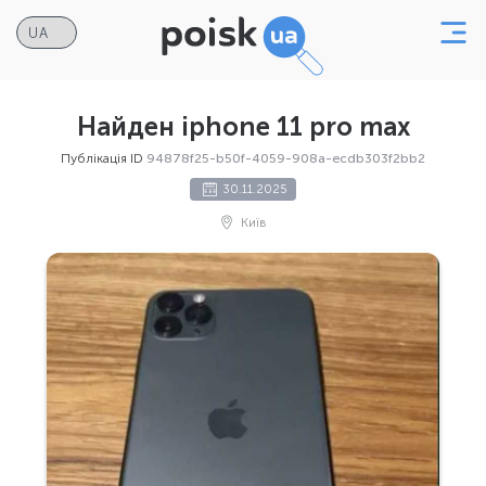
Найден iphone 11 pro max
Публікація ID
94878f25-b50f-4059-908a-ecdb303f2bb2
30.11.2025
Київ