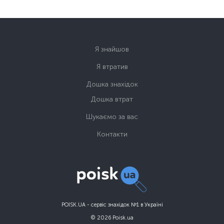
Я знайшов
Я втратив
Дошка знахідок
Дошка втрат
Шукаємо за вас
Контакти
POISK.UA - сервіс знахідок №1 в Україні
© 2026 Poisk.ua