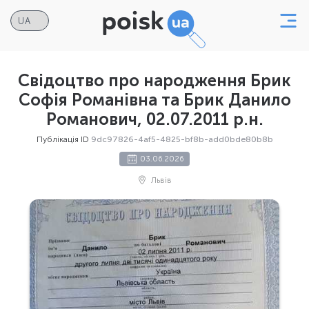
Свідоцтво про народження Брик
Софія Романівна та Брик Данило
Романович, 02.07.2011 р.н.
Публікація ID
9dc97826-4af5-4825-bf8b-add0bde80b8b
03.06.2026
Львів