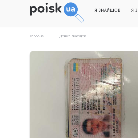
Я ЗНАЙШОВ
Я 
Головна
Дошка знахідок