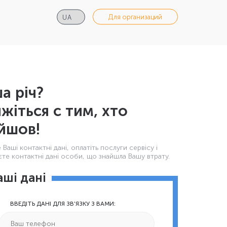
Для организаций
а річ?
яжіться с тим, хто
йшов!
Ваші контактнi дані, оплатіть послуги сервісу і
те контактні дані особи, що знайшла Вашу втрату.
аші дані
ВВЕДІТЬ ДАНІ ДЛЯ ЗВ'ЯЗКУ З ВАМИ: