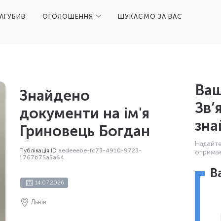
ЗАГУБИВ
ОГОЛОШЕННЯ
ШУКАЄМО ЗА ВАС
Ваш
Знайдено
Зв’
документи на ім'я
зна
Гриновець Богдан
Надайте 
Публікація ID
aedeeebe-fc73-4910-9723-
отримає
1767b75a5a64
В
14.07.2026
Львів