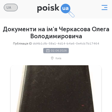
Документи на ім'я Черкасова Олега
Володимировича
Публікація ID
dd4b1cfb-58a1-4d14-b4a6-0e4cb7b17464
02.06.2026
Київ