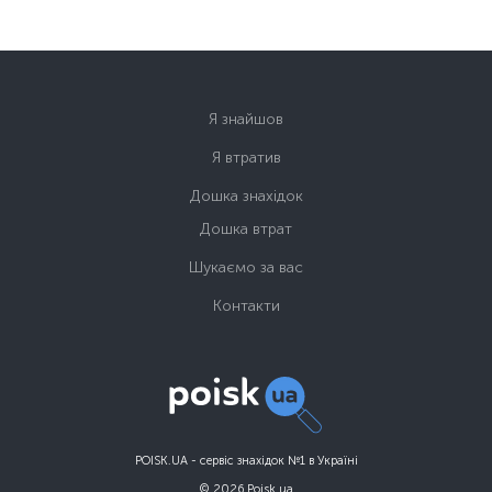
Я знайшов
Я втратив
Дошка знахідок
Дошка втрат
Шукаємо за вас
Контакти
POISK.UA - сервіс знахідок №1 в Україні
© 2026 Poisk.ua