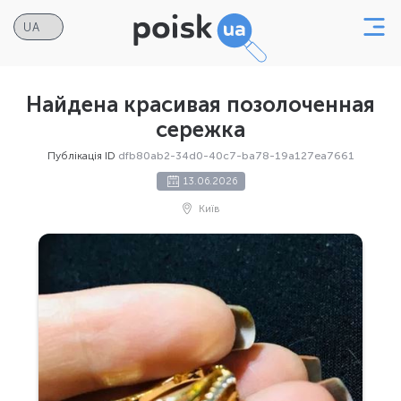
Найдена красивая позолоченная
сережка
Публікація ID
dfb80ab2-34d0-40c7-ba78-19a127ea7661
13.06.2026
Київ