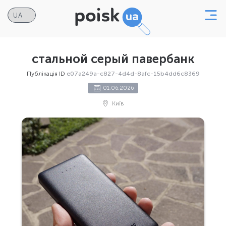
стальной серый павербанк
Публікація ID
e07a249a-c827-4d4d-8afc-15b4dd6c8369
01.06.2026
Київ