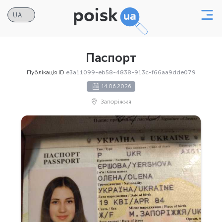
Паспорт
Публікація ID
e3a11099-eb58-4838-913c-f66aa9dde079
14.06.2026
Запоріжжя