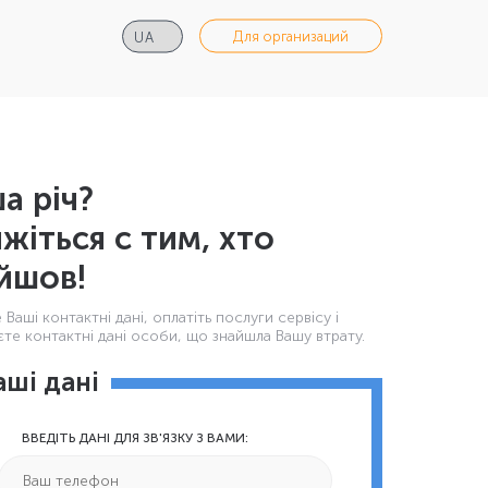
Для организаций
а річ?
яжіться с тим, хто
йшов!
Ваші контактнi дані, оплатіть послуги сервісу і
те контактні дані особи, що знайшла Вашу втрату.
аші дані
ВВЕДІТЬ ДАНІ ДЛЯ ЗВ'ЯЗКУ З ВАМИ: