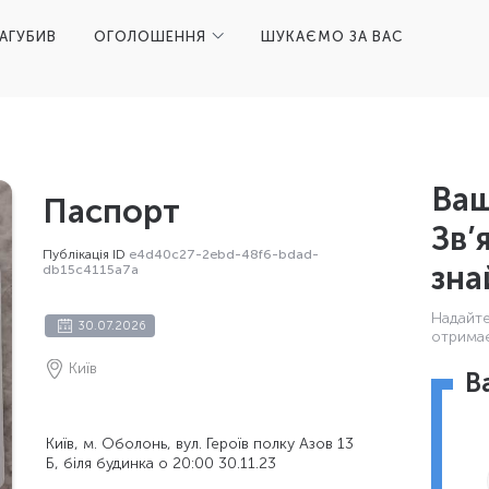
ЗАГУБИВ
ОГОЛОШЕННЯ
ШУКАЄМО ЗА ВАС
Ваш
Паспорт
Зв’
Публікація ID
e4d40c27-2ebd-48f6-bdad-
зна
db15c4115a7a
Надайте 
30.07.2026
отримає
Київ
В
Київ, м. Оболонь, вул. Героїв полку Азов 13
Б, біля будинка о 20:00 30.11.23