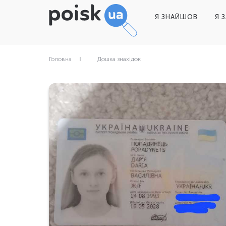
Я ЗНАЙШОВ
Я 
Головна
Дошка знахідок