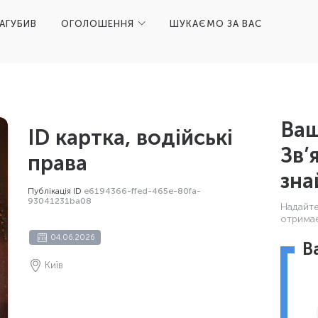
ЗАГУБИВ
ОГОЛОШЕННЯ
ШУКАЄМО ЗА ВАС
Ваш
ID картка, водійські
Зв’
права
зна
Публікація ID
e6194366-ffed-465e-80fa-
93041231ba08
Надайте 
отримає
04.06.2026
В
Київ