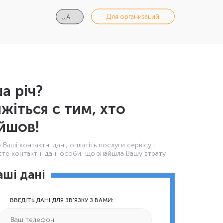
Для организаций
а річ?
яжіться с тим, хто
йшов!
Ваші контактнi дані, оплатіть послуги сервісу і
те контактні дані особи, що знайшла Вашу втрату.
аші дані
ВВЕДІТЬ ДАНІ ДЛЯ ЗВ'ЯЗКУ З ВАМИ: