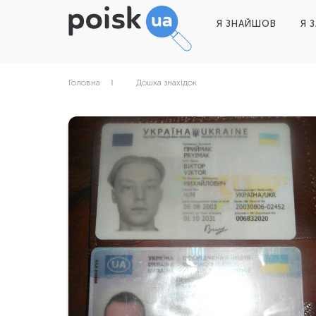
Я ЗНАЙШОВ
Я 
Головна
Дошка знахідок