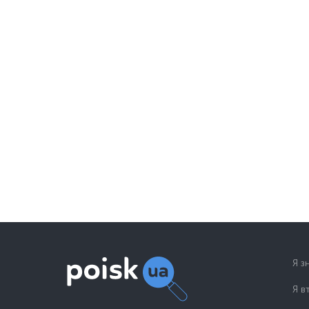
Я з
Я в