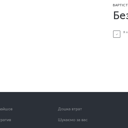
ВАРТІСТ
Бе
Я 
найшов
Дошка втрат
тратив
Шукаємо за вас