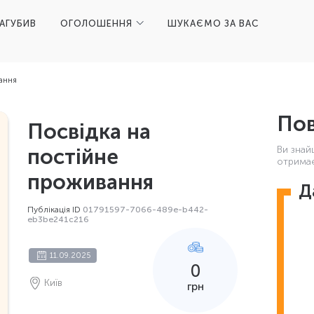
ЗАГУБИВ
ОГОЛОШЕННЯ
ШУКАЄМО ЗА ВАС
ання
Пов
Посвідка на
Ви знай
постійне
отримає
проживання
Д
Публікація ID
01791597-7066-489e-b442-
eb3be241c216
11.09.2025
0
Київ
грн