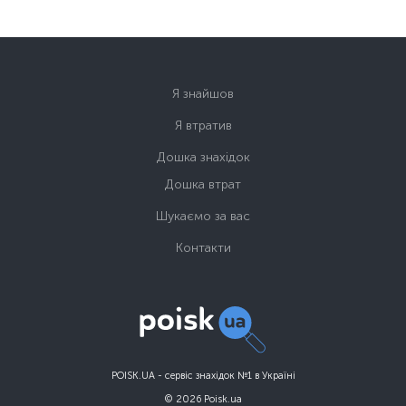
Я знайшов
Я втратив
Дошка знахідок
Дошка втрат
Шукаємо за вас
Контакти
POISK.UA - сервіс знахідок №1 в Україні
© 2026 Poisk.ua