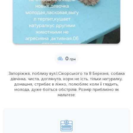
0
грн
Запоріжжя, поблизу вул.І.Сікорського та 8 Березня, собака
дівчінка, чиста, доглянута, корм не їсть, тільки натуралку,
домашня, стрибає в ліжко, полюбляє коли її гладить,
молода, дуже боїться обстрілів. Розмір приблизно як
мальтезе.