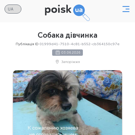
Собака дівчинка
Публікація ID
01999d41-7510-4c81-b552-cb364150c97e
03.06.2026
Запоріжжя