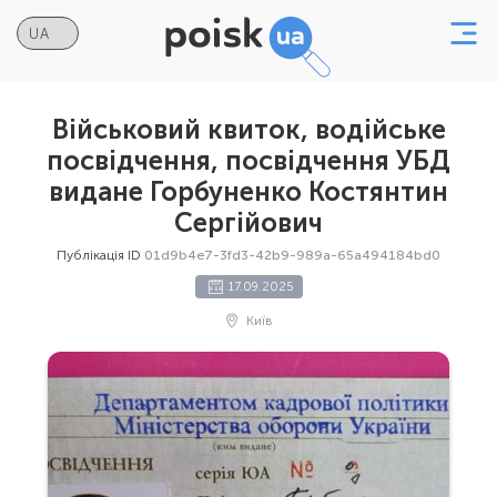
Військовий квиток, водійське
посвідчення, посвідчення УБД
видане Горбуненко Костянтин
Сергійович
Публікація ID
01d9b4e7-3fd3-42b9-989a-65a494184bd0
17.09.2025
Київ