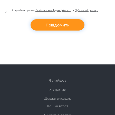
Я приймаю умови
Політики конфіденційності
та
Публічний договір
Повідомити
Я знайшов
Я втратив
Дошка знахідок
Дошка втрат