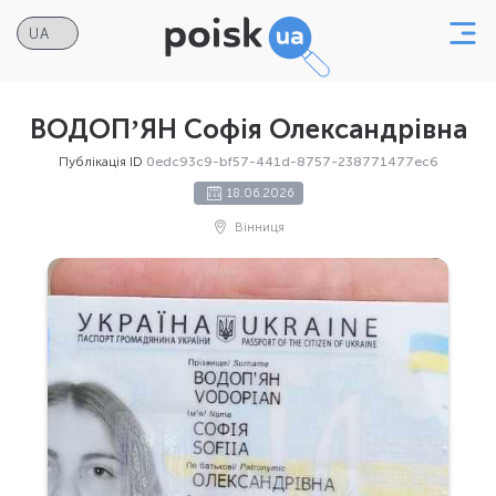
ВОДОПʼЯН Софія Олександрівна
Публікація ID
0edc93c9-bf57-441d-8757-238771477ec6
18.06.2026
Вінниця