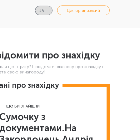
Для организаций
ідомити про знахідку
шли цю втрату? Повідомте власнику про знахідку і
те свою винагороду!
ані про знахідку
ЩО ВИ ЗНАЙШЛИ:
Сумочку з
документами.На
Закордонець Андрія