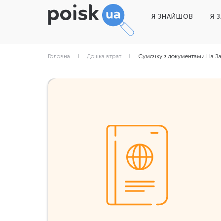
Я ЗНАЙШОВ
Я 
Головна
Дошка втрат
Сумочку з документами.На З