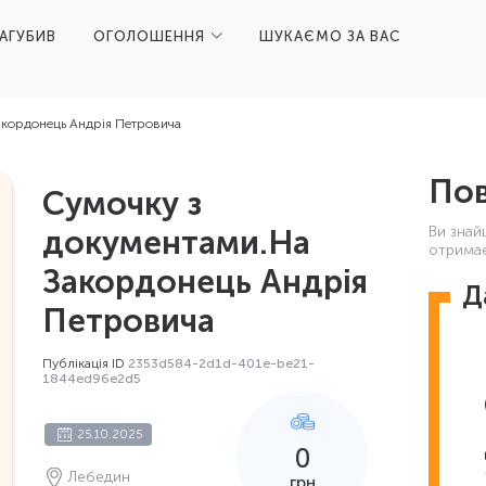
ЗАГУБИВ
ОГОЛОШЕННЯ
ШУКАЄМО ЗА ВАС
акордонець Андрія Петровича
Пов
Сумочку з
Ви знай
документами.На
отримає
Закордонець Андрія
Д
Петровича
Публікація ID
2353d584-2d1d-401e-be21-
1844ed96e2d5
25.10.2025
0
Лебедин
грн