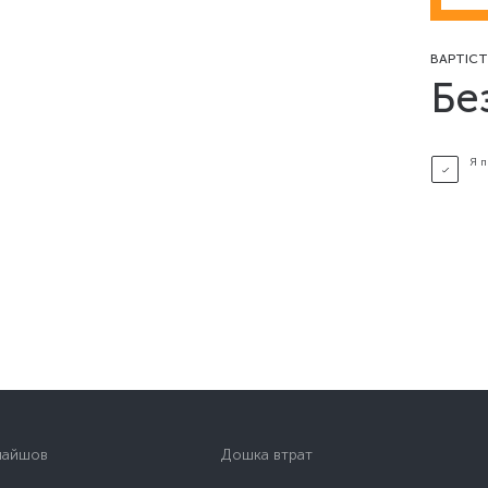
ВАРТІСТ
Бе
Я 
найшов
Дошка втрат