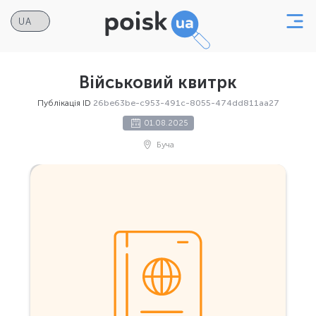
Військовий квитрк
Публікація ID
26be63be-c953-491c-8055-474dd811aa27
01.08.2025
Буча