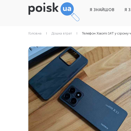
Я ЗНАЙШОВ
Я 
Головна
Дошка втрат
Телефон Xiaomi 14T у сірому 