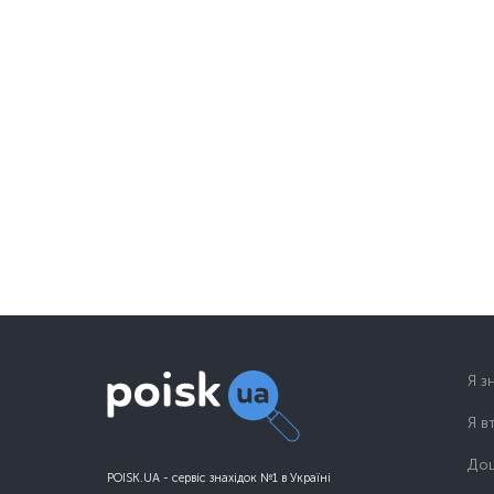
Я з
Я в
Дош
POISK.UA - сервіс знахідок №1 в Україні