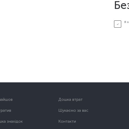
Бе
Я 
найшов
Дошка втрат
тратив
Шукаємо за вас
ка знахідок
Контакти