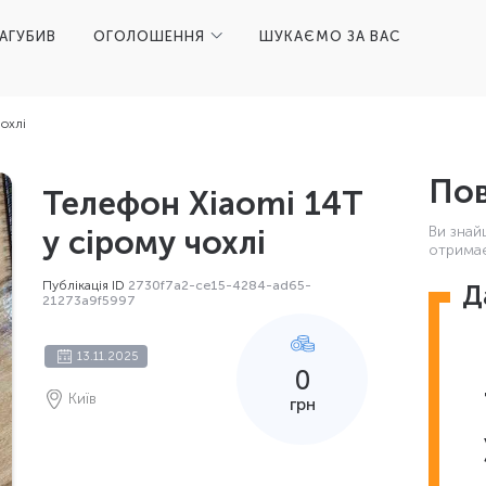
ЗАГУБИВ
ОГОЛОШЕННЯ
ШУКАЄМО ЗА ВАС
чохлі
Пов
Телефон Xiaomi 14T
Ви знай
у сірому чохлі
отримає
Публікація ID
2730f7a2-ce15-4284-ad65-
Д
21273a9f5997
13.11.2025
0
Київ
грн