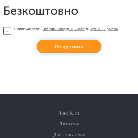
Безкоштовно
Я приймаю умови
Політики конфіденційності
та
Публічний договір
Повідомити
Я знайшов
Я втратив
Дошка знахідок