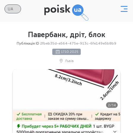
Павербанк, дріт, блок
Публікація ID
2fbeb35d-e564-475e-913c-6fe149e5b8b9
17.10.2025
Львів