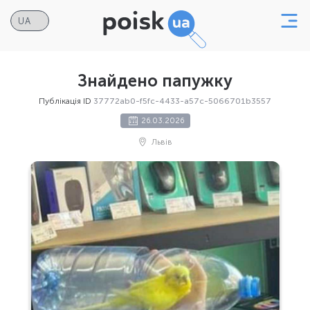
Знайдено папужку
Публікація ID
37772ab0-f5fc-4433-a57c-5066701b3557
26.03.2026
Львів