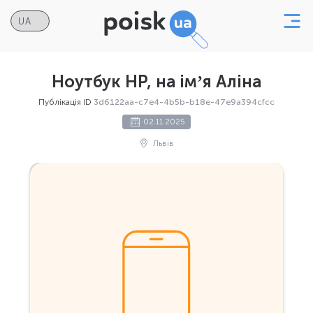
Ноутбук HP, на імʼя Аліна
Публікація ID
3d6122aa-c7e4-4b5b-b18e-47e9a394cfcc
02.11.2025
Львів