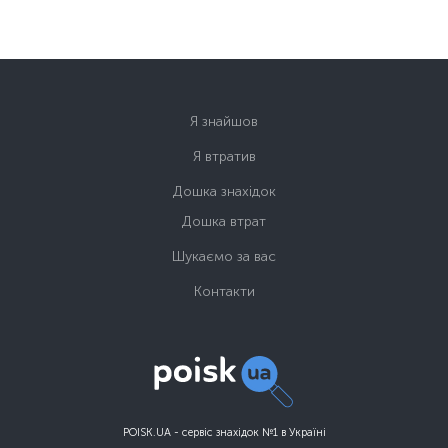
Я знайшов
Я втратив
Дошка знахідок
Дошка втрат
Шукаємо за вас
Контакти
POISK.UA - сервіс знахідок №1 в Україні