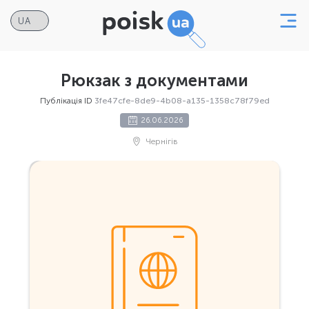
Рюкзак з документами
Публікація ID
3fe47cfe-8de9-4b08-a135-1358c78f79ed
26.06.2026
Чернігів