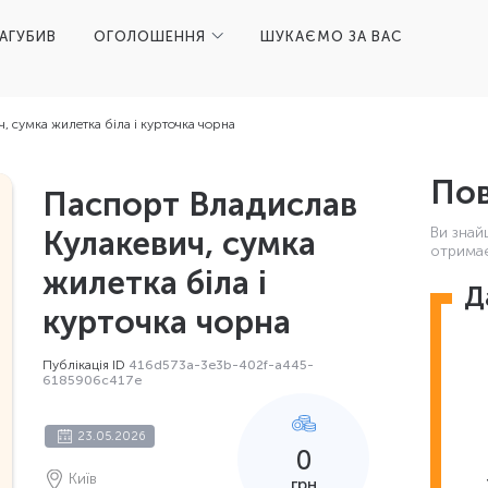
ЗАГУБИВ
ОГОЛОШЕННЯ
ШУКАЄМО ЗА ВАС
 сумка жилетка біла і курточка чорна
Пов
Паспорт Владислав
Ви знай
Кулакевич, сумка
отримає
жилетка біла і
Д
курточка чорна
Публікація ID
416d573a-3e3b-402f-a445-
6185906c417e
23.05.2026
0
Київ
грн