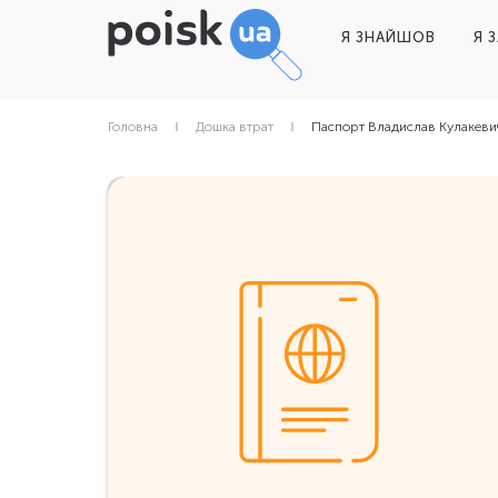
Я ЗНАЙШОВ
Я 
Головна
Дошка втрат
Паспорт Владислав Кулакевич,