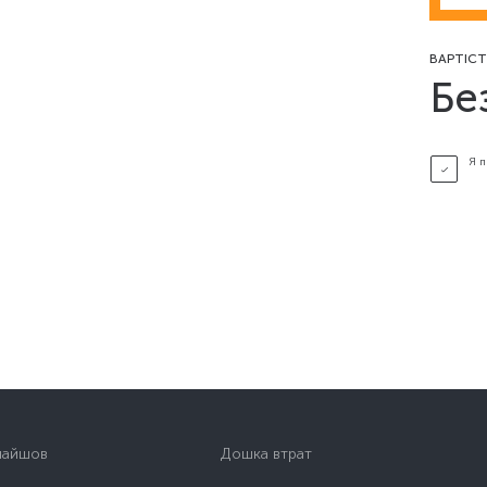
ВАРТІСТ
Бе
Я 
найшов
Дошка втрат