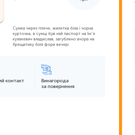
Сумка через плече, жилетка біла і чорна
курточка, в сумці був мій паспорт на Імʼя
кулакевич владислав, загублено вчора на
Хрещатику біля фори вечері
ий контакт
Винагорода
за повернення