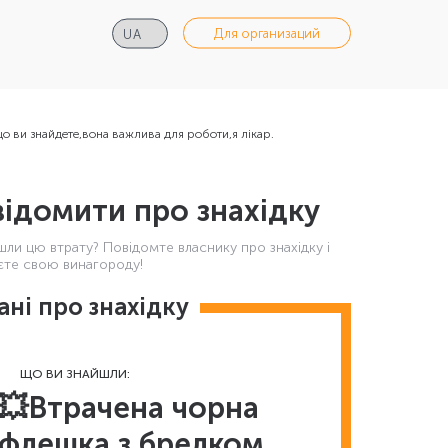
Для организаций
о ви знайдете,вона важлива для роботи,я лікар.
ідомити про знахідку
шли цю втрату? Повідомте власнику про знахідку і
те свою винагороду!
ані про знахідку
ЩО ВИ ЗНАЙШЛИ:
💥Втрачена чорна
флешка з брелком