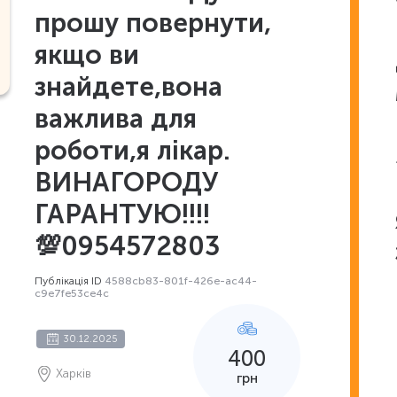
прошу повернути,
якщо ви
знайдете,вона
важлива для
роботи,я лікар.
ВИНАГОРОДУ
ГАРАНТУЮ!!!!
💯0954572803
Публікація ID
4588cb83-801f-426e-ac44-
c9e7fe53ce4c
30.12.2025
400
Харків
грн