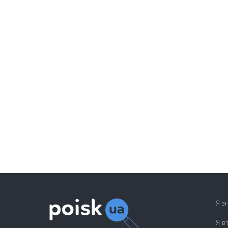
Я з
Я в