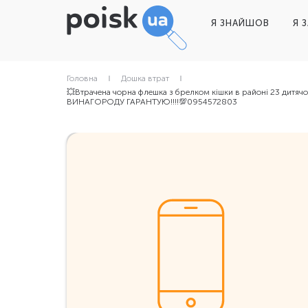
Я ЗНАЙШОВ
Я 
Головна
Дошка втрат
💥Втрачена чорна флешка з брелком кішки в районі 23 дитячо
ВИНАГОРОДУ ГАРАНТУЮ!!!!💯0954572803