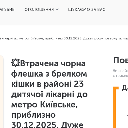
ЗАГУБИВ
ОГОЛОШЕННЯ
ШУКАЄМО ЗА ВАС
ї лікарні до метро Київське, приблизно 30.12.2025. Дуже прошу повернути, якщ
Пов
💥Втрачена чорна
Ви знай
флешка з брелком
отримає
кішки в районі 23
Д
дитячої лікарні до
метро Київське,
приблизно
30.12.2025. Дуже