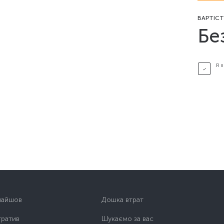
ВАРТІСТ
Бе
Я 
найшов
Дошка втрат
тратив
Шукаємо за вас