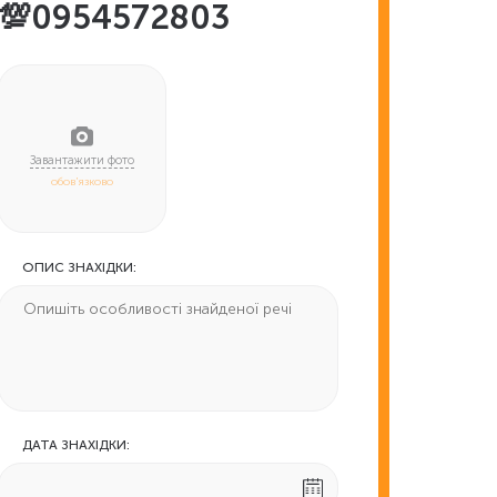
💯0954572803
обов'язково
ОПИС ЗНАХІДКИ:
ДАТА ЗНАХІДКИ: