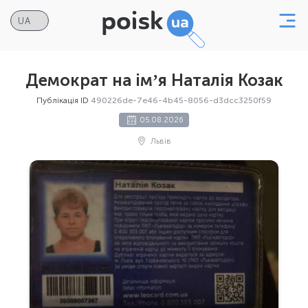
Демократ на імʼя Наталія Козак
Публікація ID
490226de-7e46-4b45-8056-d3dcc3250f59
05.08.2026
Львів