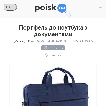
Портфель до ноутбука з
документами
Публікація ID
4a636b65-b1a8-4a81-8d9e-3d5b4162242a
01.10.2025
Винники