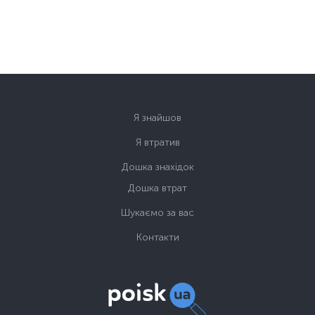
Я знайшов
Я втратив
Дошка знахідок
Дошка втрат
Шукаємо за вас
Контакти