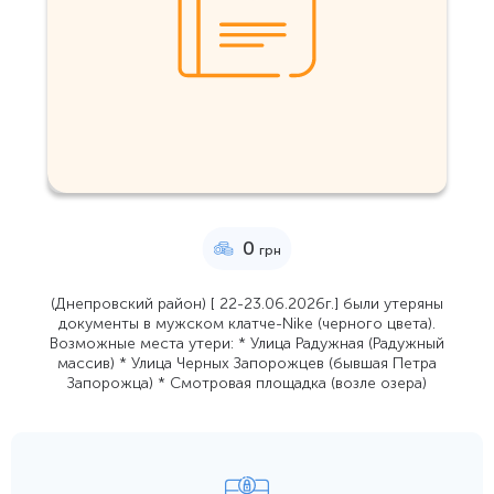
0
грн
(Днепровский район) [ 22-23.06.2026г.] были утеряны
документы в мужском клатче-Nike (черного цвета).
Возможные места утери: * Улица Радужная (Радужный
массив) * Улица Черных Запорожцев (бывшая Петра
Запорожца) * Смотровая площадка (возле озера)