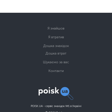
Я знайшов
Я втратив
Дошка знахідок
Дошка втрат
Шукаємо за вас
Контакти
POISK.UA - сервіс знахідок №1 в Україні