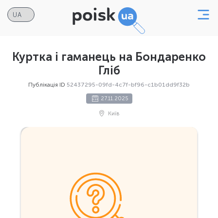
Куртка і гаманець на Бондаренко
Гліб
Публікація ID
52437295-09fd-4c7f-bf96-c1b01dd9f32b
27.11.2025
Київ