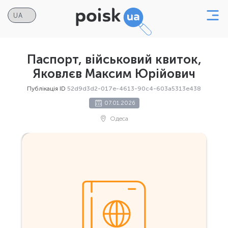
Паспорт, військовий квиток,
Яковлєв Максим Юрійович
Публікація ID
52d9d3d2-017e-4613-90c4-603a5313e438
07.01.2026
Одеса