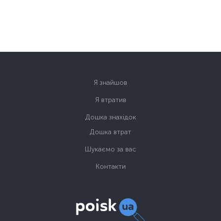
Я знайшов
Я втратив
Дошка знахідок
Дошка втрат
Шукаємо за вас
Контакти