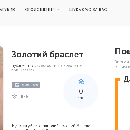
ЗАГУБИВ
ОГОЛОШЕННЯ
ШУКАЄМО ЗА ВАС
Пов
Золотий браслет
Ви знай
Публікація ID
547c51a5-4140-42ea-942f-
отримає
b6b133dacf91
Д
16.06.2026
0
Рівне
грн
Було загублено жіночий золотий браслет в