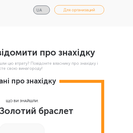
Для организаций
ідомити про знахідку
шли цю втрату? Повідомте власнику про знахідку і
те свою винагороду!
ані про знахідку
ЩО ВИ ЗНАЙШЛИ:
Золотий браслет