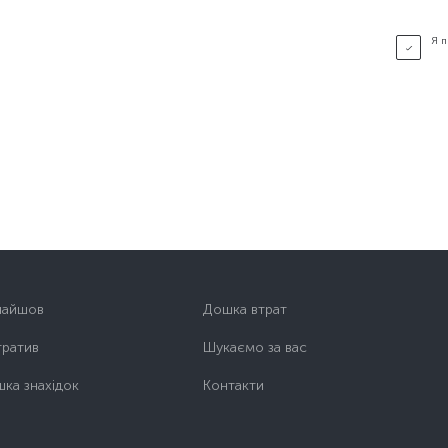
Я 
найшов
Дошка втрат
тратив
Шукаємо за вас
ка знахідок
Контакти