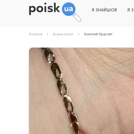
Я ЗНАЙШОВ
Я 
Головна
Дошка втрат
Золотий браслет