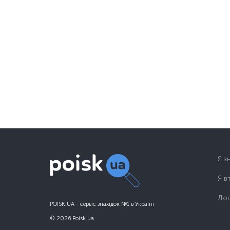
Я з
Я в
Дош
POISK.UA - сервіс знахідок №1 в Україні
© 2026 Poisk.ua