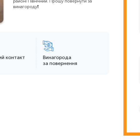
районі Північний. Прошу повернути за
винагороду❗️
ий контакт
Винагорода
за повернення