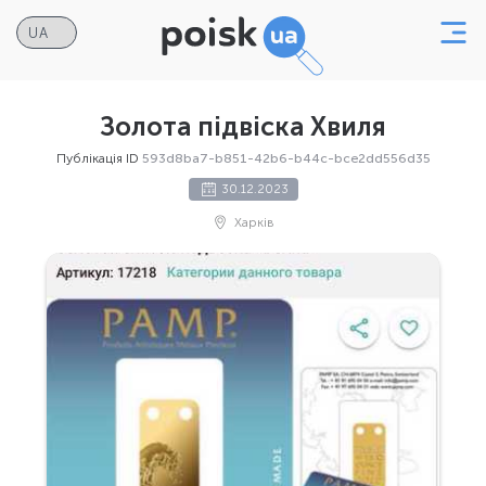
Золота підвіска Хвиля
Публікація ID
593d8ba7-b851-42b6-b44c-bce2dd556d35
30.12.2023
Харків