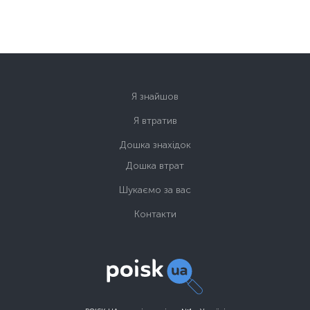
Я знайшов
Я втратив
Дошка знахідок
Дошка втрат
Шукаємо за вас
Контакти