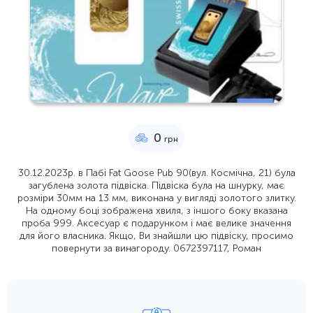
0
грн
30.12.2023р. в Пабі Fat Goose Pub 90(вул. Космічна, 21) була
загублена золота підвіска. Підвіска була на шнурку, має
розміри 30мм на 13 мм, виконана у вигляді золотого злитку.
На одному боці зображена хвиля, з іншого боку вказана
проба 999. Аксесуар є подарунком і має велике значення
для його власника. Якщо, Ви знайшли цю підвіску, просимо
повернути за винагороду. 0672397117, Роман