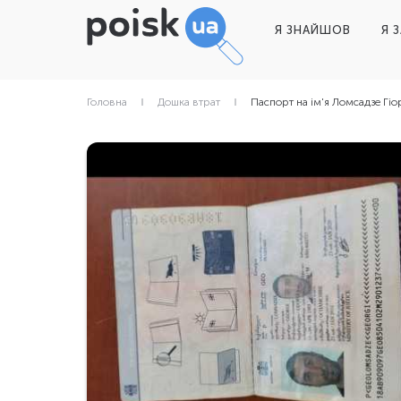
Я ЗНАЙШОВ
Я 
Головна
Дошка втрат
Паспорт на ім'я Ломсадзе Гіо