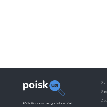
Я з
Я в
Дош
POISK.UA - сервіс знахідок №1 в Україні