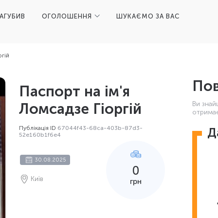
ЗАГУБИВ
ОГОЛОШЕННЯ
ШУКАЄМО ЗА ВАС
ргій
Пов
Паспорт на ім'я
Ви знай
Ломсадзе Гіоргій
отримає
Публікація ID
67044f43-68ca-403b-87d3-
Д
52e160b1f6e4
30.08.2025
0
Київ
грн