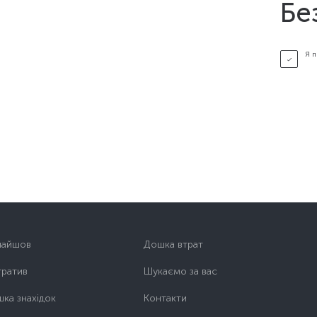
Бе
Я 
найшов
Дошка втрат
тратив
Шукаємо за вас
ка знахідок
Контакти