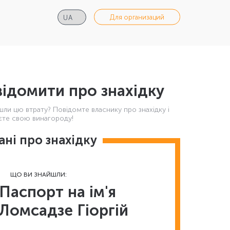
Для организаций
ідомити про знахідку
шли цю втрату? Повідомте власнику про знахідку і
те свою винагороду!
ані про знахідку
ЩО ВИ ЗНАЙШЛИ:
Паспорт на ім'я
Ломсадзе Гіоргій