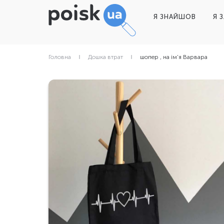
Я ЗНАЙШОВ
Я 
Головна
Дошка втрат
шопер , на ім'я Варвара