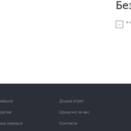
Бе
Я 
найшов
Дошка втрат
тратив
Шукаємо за вас
ка знахідок
Контакти