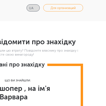
Для организаций
ідомити про знахідку
шли цю втрату? Повідомте власнику про знахідку і
те свою винагороду!
ані про знахідку
ЩО ВИ ЗНАЙШЛИ:
шопер , на ім'я
Варвара