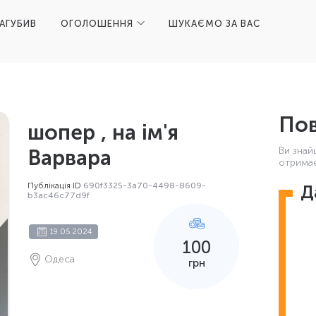
ЗАГУБИВ
ОГОЛОШЕННЯ
ШУКАЄМО ЗА ВАС
Пов
шопер , на ім'я
Ви знай
Варвара
отримає
Публікація ID
690f3325-3a70-4498-8609-
Д
b3ac46c77d9f
19.05.2024
100
Одеса
грн