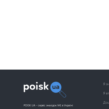
Я з
Я в
Дош
POISK.UA - сервіс знахідок №1 в Україні